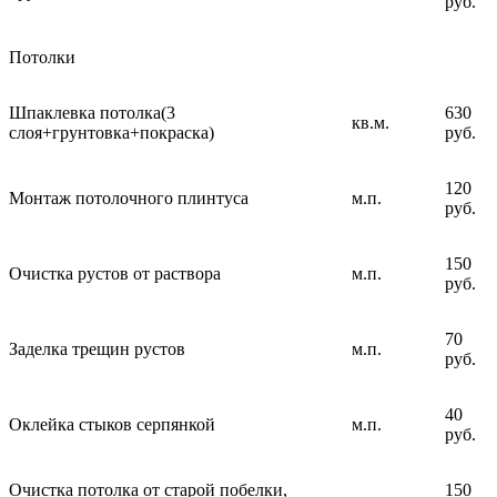
руб.
Потолки
Шпаклевка потолка(3
630
кв.м.
слоя+грунтовка+покраска)
руб.
120
Монтаж потолочного плинтуса
м.п.
руб.
150
Очистка рустов от раствора
м.п.
руб.
70
Заделка трещин рустов
м.п.
руб.
40
Оклейка стыков серпянкой
м.п.
руб.
Очистка потолка от старой побелки,
150