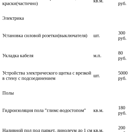
кв.м.
краски(частично)
руб.
Электрика
300
Установка силовой розетки(выключателя)
шт.
руб.
80
Укладка кабеля
м.п.
руб.
Устройства электрического щитка с врезкой
5000
шт.
в стену с подсоединением
руб.
Полы
180
Гидроизоляция пола "глимс-водостопом"
кв.м.
руб.
200
Наливной пол под паркет, линолеум до 1 см
кв.м.