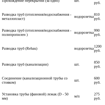
Прохождение перекрытий (за одно)
шт.
руб.
Разводка труб (отопления/водоснабжения -
810
водорозетка
металлопласт)
руб.
Разводка труб (отопления/водоснабжения -
990
водорозетка
полипропилен )
руб.
1200
Разводка труб (Rehau)
водорозетка
руб.
850
Разводка труб (канализации)
шт.
руб.
Соединение (канализационной трубы со
600
шт.
стояком)
руб.
Установка трубы (фановой) лежак (D - 50
275
м/п
мм)
руб.