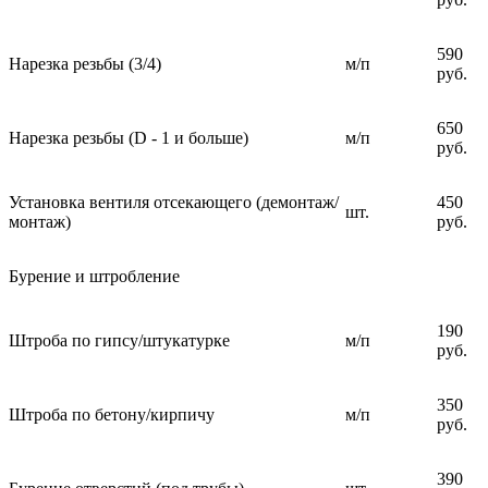
590
Нарезка резьбы (3/4)
м/п
руб.
650
Нарезка резьбы (D - 1 и больше)
м/п
руб.
Установка вентиля отсекающего (демонтаж/
450
шт.
монтаж)
руб.
Бурение и штробление
190
Штроба по гипсу/штукатурке
м/п
руб.
350
Штроба по бетону/кирпичу
м/п
руб.
390